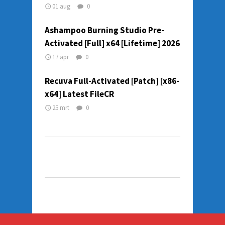
01 aug
0
Ashampoo Burning Studio Pre-
Activated [Full] x64 [Lifetime] 2026
17 apr
0
Recuva Full-Activated [Patch] [x86-
x64] Latest FileCR
25 mrt
0