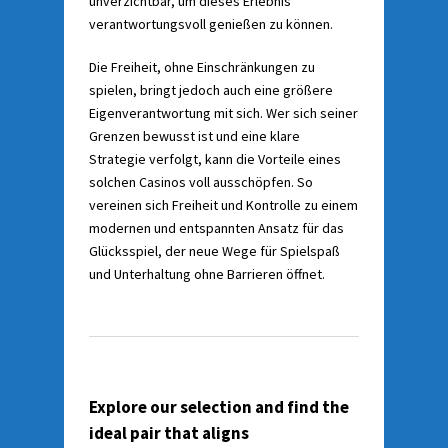
unverzichtbar, um dieses Erlebnis
verantwortungsvoll genießen zu können.
Die Freiheit, ohne Einschränkungen zu
spielen, bringt jedoch auch eine größere
Eigenverantwortung mit sich. Wer sich seiner
Grenzen bewusst ist und eine klare
Strategie verfolgt, kann die Vorteile eines
solchen Casinos voll ausschöpfen. So
vereinen sich Freiheit und Kontrolle zu einem
modernen und entspannten Ansatz für das
Glücksspiel, der neue Wege für Spielspaß
und Unterhaltung ohne Barrieren öffnet.
Explore our selection and find the
ideal pair that aligns