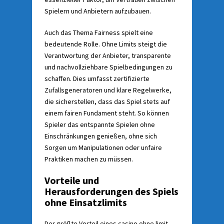
Spielern und Anbietern aufzubauen.
Auch das Thema Fairness spielt eine
bedeutende Rolle. Ohne Limits steigt die
Verantwortung der Anbieter, transparente
und nachvollziehbare Spielbedingungen zu
schaffen. Dies umfasst zertifizierte
Zufallsgeneratoren und klare Regelwerke,
die sicherstellen, dass das Spiel stets auf
einem fairen Fundament steht. So können
Spieler das entspannte Spielen ohne
Einschränkungen genießen, ohne sich
Sorgen um Manipulationen oder unfaire
Praktiken machen zu müssen.
Vorteile und
Herausforderungen des Spiels
ohne Einsatzlimits
Der größte Vorteil eines casino ohne limit