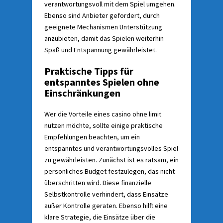
verantwortungsvoll mit dem Spiel umgehen.
Ebenso sind Anbieter gefordert, durch
geeignete Mechanismen Unterstützung
anzubieten, damit das Spielen weiterhin
Spaß und Entspannung gewährleistet.
Praktische Tipps für
entspanntes Spielen ohne
Einschränkungen
Wer die Vorteile eines casino ohne limit
nutzen möchte, sollte einige praktische
Empfehlungen beachten, um ein
entspanntes und verantwortungsvolles Spiel
zu gewährleisten. Zunächst ist es ratsam, ein
persönliches Budget festzulegen, das nicht
überschritten wird. Diese finanzielle
Selbstkontrolle verhindert, dass Einsätze
außer Kontrolle geraten. Ebenso hilft eine
klare Strategie, die Einsätze über die