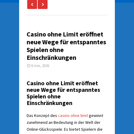
Casino ohne Limit eröffnet
neue Wege für entspanntes
Spielen ohne
Einschränkungen
8 mei, 2026
Casino ohne Limit eröffnet
neue Wege für entspanntes
Spielen ohne
Einschränkungen
Das Konzept des
casino ohne limit
gewinnt
zunehmend an Bedeutung in der Welt der
Online-Glücksspiele. Es bietet Spielern die