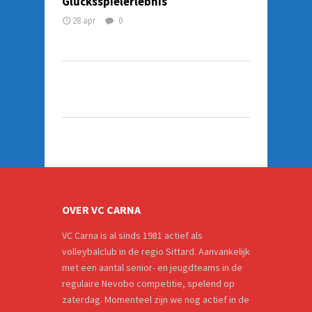
Glücksspielerlebnis
28 apr
0
OVER VC CARNA
VC Carna is al sinds 1981 actief als
volleybalclub in de regio Sittard. Aanvankelijk
met een aantal senior- en jeugdteams in de
regulaire Nevobo competitie, spelend op
zaterdag. Momenteel zijn we nog actief in de