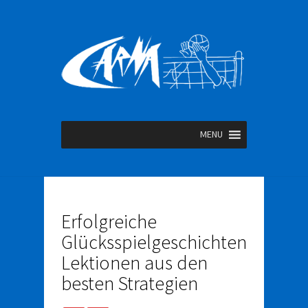
MENU
Erfolgreiche
Glücksspielgeschichten
Lektionen aus den
besten Strategien