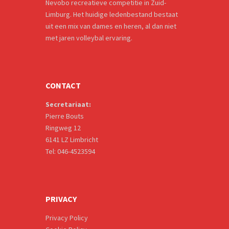
Nevobo recreatieve competitie in Zuid-
Limburg. Het huidige ledenbestand bestaat
uit een mix van dames en heren, al dan niet
met jaren volleybal ervaring.
CONTACT
Secretariaat:
Pierre Bouts
Ringweg 12
6141 LZ Limbricht
Tel: 046-4523594
PRIVACY
Privacy Policy