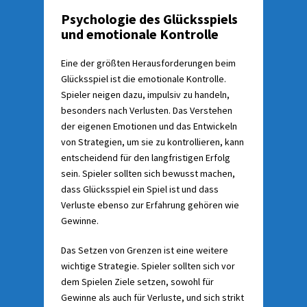
Psychologie des Glücksspiels
und emotionale Kontrolle
Eine der größten Herausforderungen beim
Glücksspiel ist die emotionale Kontrolle.
Spieler neigen dazu, impulsiv zu handeln,
besonders nach Verlusten. Das Verstehen
der eigenen Emotionen und das Entwickeln
von Strategien, um sie zu kontrollieren, kann
entscheidend für den langfristigen Erfolg
sein. Spieler sollten sich bewusst machen,
dass Glücksspiel ein Spiel ist und dass
Verluste ebenso zur Erfahrung gehören wie
Gewinne.
Das Setzen von Grenzen ist eine weitere
wichtige Strategie. Spieler sollten sich vor
dem Spielen Ziele setzen, sowohl für
Gewinne als auch für Verluste, und sich strikt