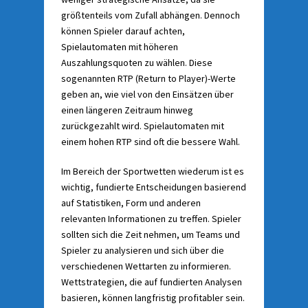
größtenteils vom Zufall abhängen. Dennoch
können Spieler darauf achten,
Spielautomaten mit höheren
Auszahlungsquoten zu wählen. Diese
sogenannten RTP (Return to Player)-Werte
geben an, wie viel von den Einsätzen über
einen längeren Zeitraum hinweg
zurückgezahlt wird. Spielautomaten mit
einem hohen RTP sind oft die bessere Wahl.
Im Bereich der Sportwetten wiederum ist es
wichtig, fundierte Entscheidungen basierend
auf Statistiken, Form und anderen
relevanten Informationen zu treffen. Spieler
sollten sich die Zeit nehmen, um Teams und
Spieler zu analysieren und sich über die
verschiedenen Wettarten zu informieren.
Wettstrategien, die auf fundierten Analysen
basieren, können langfristig profitabler sein.