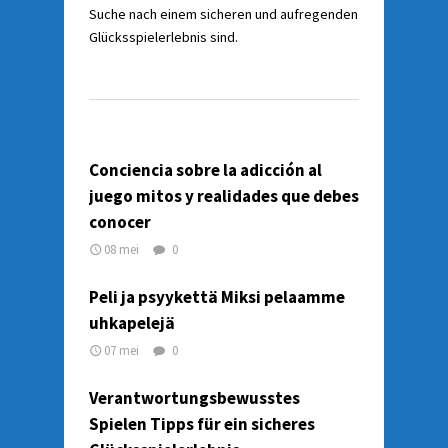
Suche nach einem sicheren und aufregenden
Glücksspielerlebnis sind.
Conciencia sobre la adicción al
juego mitos y realidades que debes
conocer
08 mei
0
Peli ja psyykettä Miksi pelaamme
uhkapelejä
07 mei
0
Verantwortungsbewusstes
Spielen Tipps für ein sicheres