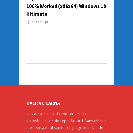
100% Worked (x86x64) Windows 10
Ultimate
26 apr
0
OVER VC CARNA
VC Carna is al sinds 1981 actief als
volleybalclub in de regio Sittard. Aanvankelijk
met een aantal senior- en jeugdteams in de