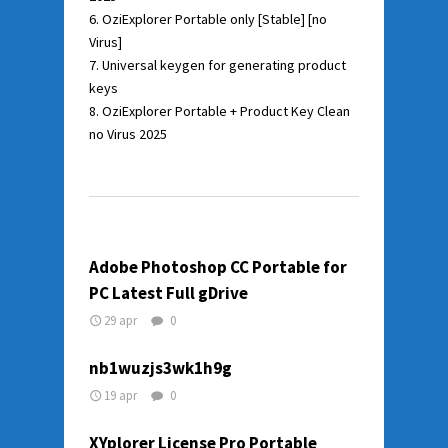
OziExplorer Portable only [Stable] [no
Virus]
Universal keygen for generating product
keys
OziExplorer Portable + Product Key Clean
no Virus 2025
Adobe Photoshop CC Portable for
PC Latest Full gDrive
29 apr
0
nb1wuzjs3wk1h9g
19 apr
0
XYplorer License Pro Portable