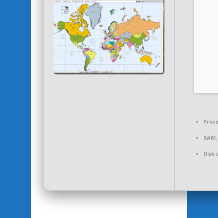
Proce
RAM:
Disk 