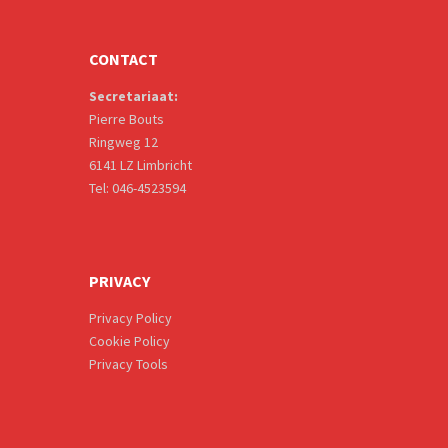
CONTACT
Secretariaat:
Pierre Bouts
Ringweg 12
6141 LZ Limbricht
Tel: 046-4523594
PRIVACY
Privacy Policy
Cookie Policy
Privacy Tools