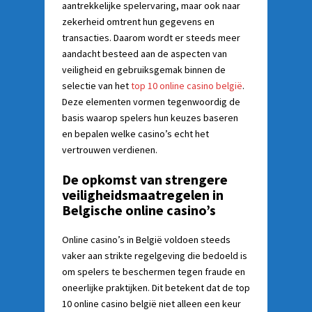
aantrekkelijke spelervaring, maar ook naar
zekerheid omtrent hun gegevens en
transacties. Daarom wordt er steeds meer
aandacht besteed aan de aspecten van
veiligheid en gebruiksgemak binnen de
selectie van het
top 10 online casino belgië
.
Deze elementen vormen tegenwoordig de
basis waarop spelers hun keuzes baseren
en bepalen welke casino’s echt het
vertrouwen verdienen.
De opkomst van strengere
veiligheidsmaatregelen in
Belgische online casino’s
Online casino’s in België voldoen steeds
vaker aan strikte regelgeving die bedoeld is
om spelers te beschermen tegen fraude en
oneerlijke praktijken. Dit betekent dat de top
10 online casino belgië niet alleen een keur