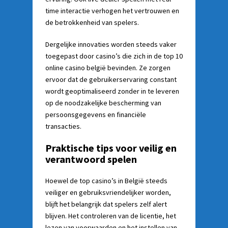
time interactie verhogen het vertrouwen en
de betrokkenheid van spelers.
Dergelijke innovaties worden steeds vaker
toegepast door casino’s die zich in de top 10
online casino belgië bevinden. Ze zorgen
ervoor dat de gebruikerservaring constant
wordt geoptimaliseerd zonder in te leveren
op de noodzakelijke bescherming van
persoonsgegevens en financiële
transacties.
Praktische tips voor veilig en
verantwoord spelen
Hoewel de top casino’s in België steeds
veiliger en gebruiksvriendelijker worden,
blijft het belangrijk dat spelers zelf alert
blijven. Het controleren van de licentie, het
lezen van voorwaarden en het instellen van