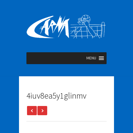
MENU
4iuv8ea5y1glinmv