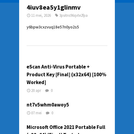
4iuv8ea5y1glinmv
11 mei, 2026
3psitns96qvte2fpa
y6bpw3cxzvuq18e57n0yo2s5
eScan Anti-Virus Portable +
Product Key [Final] (x32x64) [100%
Worked]
20 apr
0
nt7v5whm0awoy5
07 mei
0
Microsoft Office 2021 Portable Full