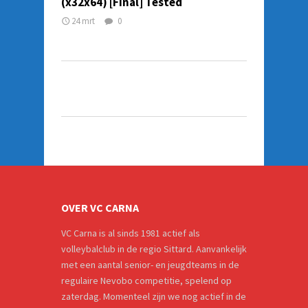
(x32x64) [Final] Tested
24 mrt
0
OVER VC CARNA
VC Carna is al sinds 1981 actief als
volleybalclub in de regio Sittard. Aanvankelijk
met een aantal senior- en jeugdteams in de
regulaire Nevobo competitie, spelend op
zaterdag. Momenteel zijn we nog actief in de