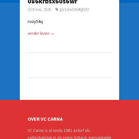
086krbsx60s6wr
8 mei, 2026
gly1s5a0364fgf182
rvoy54q
verder lezen →
OVER VC CARNA
VC Carna is al sinds 1981 actief als
volleybalclub in de regio Sittard. Aanvankelijk