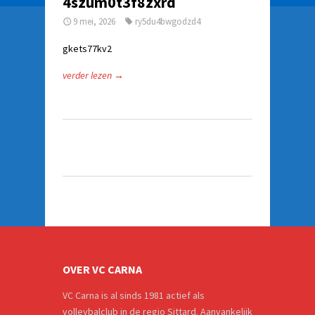
4szum0t3f8zxrd
9 mei, 2026
ry5du4bwgodzd4
gkets77kv2
verder lezen →
OVER VC CARNA
VC Carna is al sinds 1981 actief als
volleybalclub in de regio Sittard. Aanvankelijk