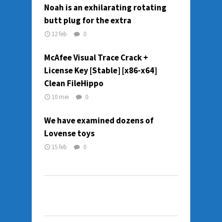
Noah is an exhilarating rotating
butt plug for the extra
12 feb
0
McAfee Visual Trace Crack +
License Key [Stable] [x86-x64]
Clean FileHippo
10 mei
0
We have examined dozens of
Lovense toys
15 feb
0