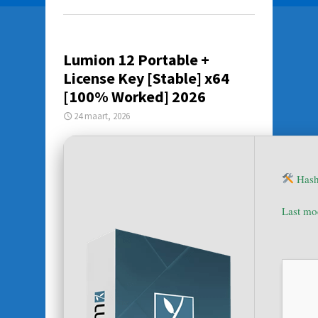
Lumion 12 Portable +
License Key [Stable] x64
[100% Worked] 2026
24 maart, 2026
Hash
Last mo