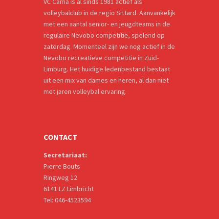
VC Carna is al sinds 1981 actief als
volleybalclub in de regio Sittard. Aanvankelijk
met een aantal senior- en jeugdteams in de
regulaire Nevobo competitie, spelend op
zaterdag. Momenteel zijn we nog actief in de
Nevobo recreatieve competitie in Zuid-
Limburg. Het huidige ledenbestand bestaat
uit een mix van dames en heren, al dan niet
met jaren volleybal ervaring.
CONTACT
Secretariaat:
Pierre Bouts
Ringweg 12
6141 LZ Limbricht
Tel: 046-4523594